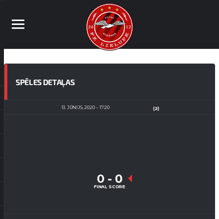
SPĒLES DETAĻAS
13. JŪNIJS, 2020
17:20
(2)
0
-
0
FINAL SCORE