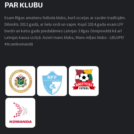
PAR KLUBU
Esam Rīgas amatieru futbola klubs, kurš izceļas ar savām tradīcijām.
Dibināts 2012.gadā, ar lielu sirdi un sapni. Kopš 2014.gada esam LFF
SPĒLES DETAĻAS
biedri un katru gadu piedalāmies Latvijas 3.līgas čempionātā kā arī
Latvijas kausa izcīņā. Aiziet mans klubs, Mans mīļais klubs - LIELUPE!
#ticamkomandā
SKONTO HALLE
SPĒLĒT RĪGAS NAKTS MINIFUTBOLA LĪGA
13. MARTS, 2026
21:30
2026
FK LIELUPE
FK LAUVU BENDES
2
-
2
FINAL SCORE