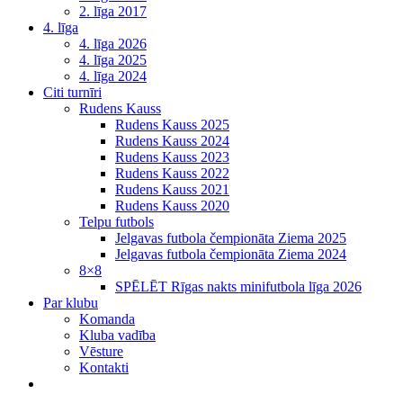
2. līga 2017
4. līga
4. līga 2026
4. līga 2025
4. līga 2024
Citi turnīri
Rudens Kauss
Rudens Kauss 2025
Rudens Kauss 2024
Rudens Kauss 2023
Rudens Kauss 2022
Rudens Kauss 2021
Rudens Kauss 2020
Telpu futbols
Jelgavas futbola čempionāta Ziema 2025
Jelgavas futbola čempionāta Ziema 2024
8×8
SPĒLĒT Rīgas nakts minifutbola līga 2026
Par klubu
Komanda
Kluba vadība
Vēsture
Kontakti