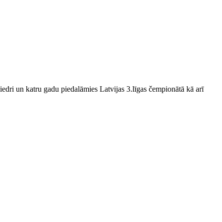
edri un katru gadu piedalāmies Latvijas 3.līgas čempionātā kā arī