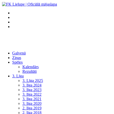
Galvenā
Ziņas
Spēles
Kalendārs
Rezultāti
3. Līga
3. Līga 2025
3. līga 2024
3. līga 2023
3. līga 2022
3. līga 2021
3. līga 2020
2. līga 2019
2. līga 2018