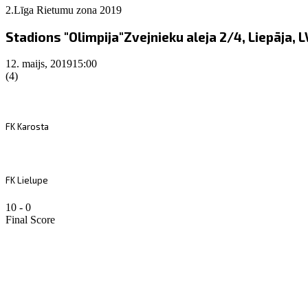
2.Līga Rietumu zona 2019
Stadions "Olimpija"
Zvejnieku aleja 2/4, Liepāja, 
12. maijs, 2019
15:00
(4)
FK Karosta
FK Lielupe
10
-
0
Final Score