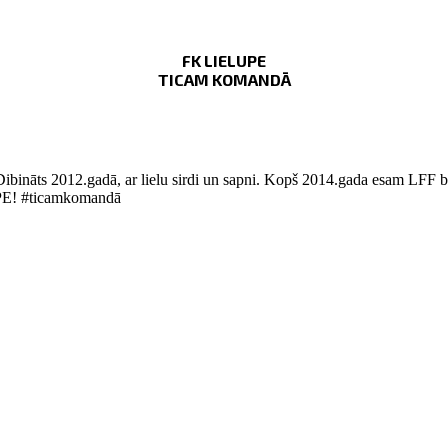
FK LIELUPE
TICAM KOMANDĀ
Dibināts 2012.gadā, ar lielu sirdi un sapni. Kopš 2014.gada esam LFF bi
LUPE! #ticamkomandā