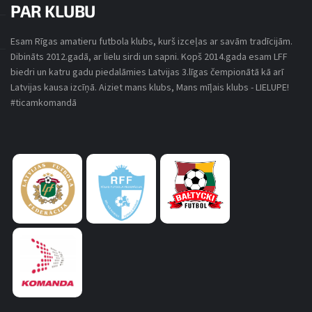
PAR KLUBU
Esam Rīgas amatieru futbola klubs, kurš izceļas ar savām tradīcijām.
Dibināts 2012.gadā, ar lielu sirdi un sapni. Kopš 2014.gada esam LFF
SPĒLES DETAĻAS
biedri un katru gadu piedalāmies Latvijas 3.līgas čempionātā kā arī
Latvijas kausa izcīņā. Aiziet mans klubs, Mans mīļais klubs - LIELUPE!
#ticamkomandā
MEŽAPARKS SV
3. LĪGA 2025
27. APRĪLIS, 2025
19:00
RIGA UNITED
FK LIELUPE
RĪGAS 49.VIDUSSKOLAS STADIONS
9
-
1
FINAL SCORE