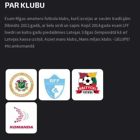
PAR KLUBU
Esam Rīgas amatieru futbola klubs, kurš izceļas ar savām tradīcijām.
Dibināts 2012.gadā, ar lielu sirdi un sapni. Kopš 2014.gada esam LFF
SPĒLES DETAĻAS
biedri un katru gadu piedalāmies Latvijas 3.līgas čempionātā kā arī
Latvijas kausa izcīņā. Aiziet mans klubs, Mans mīļais klubs - LIELUPE!
#ticamkomandā
CĒSU PILSĒTAS STADIONS
3. LĪGA ZIEMEĻU ZONAS 2. POSMS 2023
1. OKTOBRIS, 2023
14:00
VIDZEMES FC / CĒSU PSS
FK LIELUPE
CĒSU PILSĒTAS STADIONS
1
-
2
FINAL SCORE