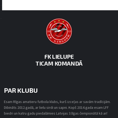
FK LIELUPE
TICAM KOMANDĀ
PAR KLUBU
Esam Rīgas amatieru futbola klubs, kurš izceļas ar savām tradīcijām.
Dibināts 2012.gadā, ar lielu sirdi un sapni. Kopš 2014.gada esam LFF
biedri un katru gadu piedalāmies Latvijas 3.līgas čempionātā kā arī