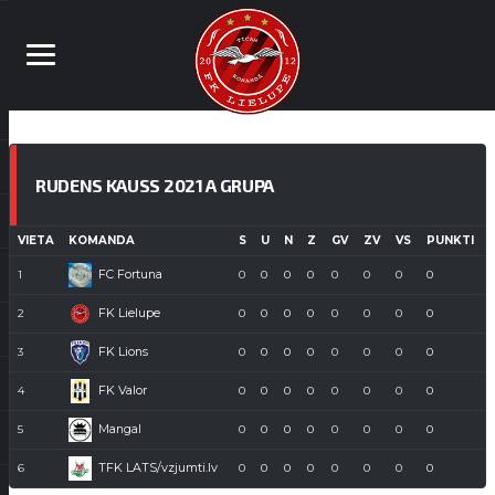
RUDENS KAUSS 2021 A GRUPA
VIETA
KOMANDA
S
U
N
Z
GV
ZV
VS
PUNKTI
FC Fortuna
1
0
0
0
0
0
0
0
0
FK Lielupe
2
0
0
0
0
0
0
0
0
FK Lions
3
0
0
0
0
0
0
0
0
FK Valor
4
0
0
0
0
0
0
0
0
Mangal
5
0
0
0
0
0
0
0
0
TFK LATS/vzjumti.lv
6
0
0
0
0
0
0
0
0