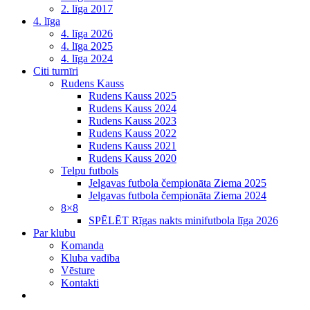
2. līga 2017
4. līga
4. līga 2026
4. līga 2025
4. līga 2024
Citi turnīri
Rudens Kauss
Rudens Kauss 2025
Rudens Kauss 2024
Rudens Kauss 2023
Rudens Kauss 2022
Rudens Kauss 2021
Rudens Kauss 2020
Telpu futbols
Jelgavas futbola čempionāta Ziema 2025
Jelgavas futbola čempionāta Ziema 2024
8×8
SPĒLĒT Rīgas nakts minifutbola līga 2026
Par klubu
Komanda
Kluba vadība
Vēsture
Kontakti