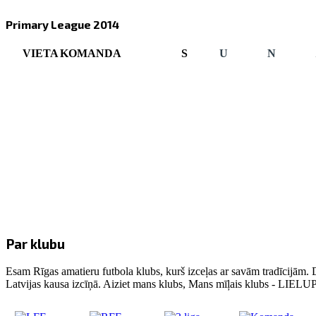
Primary League 2014
VIETA
KOMANDA
S
U
N
Par klubu
Esam Rīgas amatieru futbola klubs, kurš izceļas ar savām tradīcijām. 
Latvijas kausa izcīņā. Aiziet mans klubs, Mans mīļais klubs - LIE