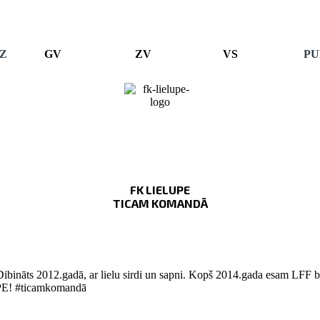
Z
GV
ZV
VS
PU
FK LIELUPE
TICAM KOMANDĀ
Dibināts 2012.gadā, ar lielu sirdi un sapni. Kopš 2014.gada esam LFF bi
LUPE! #ticamkomandā