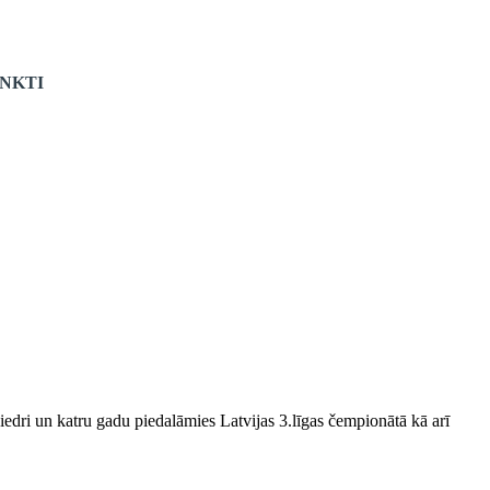
NKTI
edri un katru gadu piedalāmies Latvijas 3.līgas čempionātā kā arī