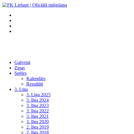
Galvenā
Ziņas
Spēles
Kalendārs
Rezultāti
3. Līga
3. Līga 2025
3. līga 2024
3. līga 2023
3. līga 2022
3. līga 2021
3. līga 2020
2. līga 2019
2. līga 2018