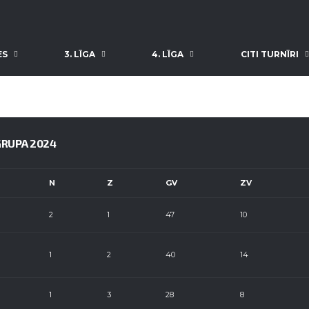
ES
3. LĪGA
4. LĪGA
CITI TURNĪRI
GRUPA 2024
N
Z
GV
ZV
2
1
47
10
1
2
40
14
1
3
28
8