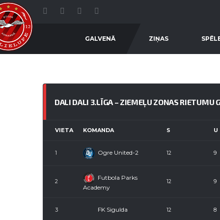
GALVENĀ
ZIŅAS
SPĒL
DALI DALI 3.LĪGA – ZIEMEĻU ZONAS RIETUMU 
VIETA
KOMANDA
S
U
Ogre United-2
1
12
9
Futbola Parks
2
12
9
Academy
FK Sigulda
3
12
8