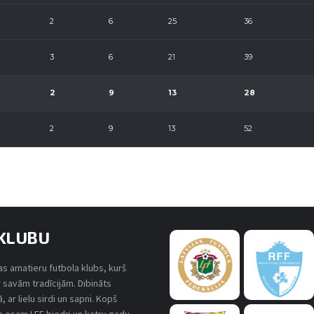
2
6
25
36
3
6
21
39
2
9
13
28
2
9
13
52
KLUBU
s amatieru futbola klubs, kurš
r savām tradīcijām. Dibināts
 ar lielu sirdi un sapni. Kopš