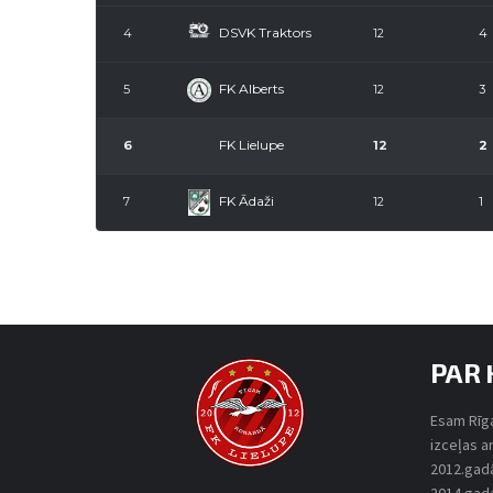
DSVK Traktors
4
12
4
FK Alberts
5
12
3
FK Lielupe
6
12
2
FK Ādaži
7
12
1
PAR 
Esam Rīga
izceļas a
2012.gadā,