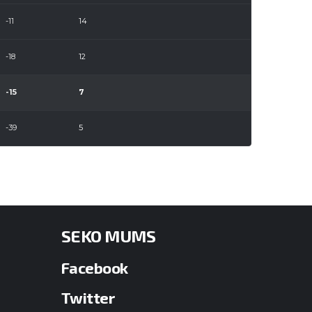
-11
14
-18
12
-15
7
-39
5
SEKO MUMS
Facebook
Twitter