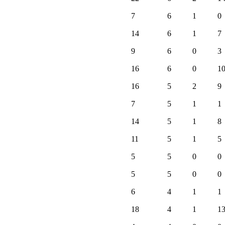
7
6
1
0
14
6
1
7
9
6
0
3
16
6
0
1
16
5
2
9
7
5
1
1
14
5
1
8
11
5
1
5
5
5
0
0
5
5
0
0
6
4
1
1
18
4
1
1