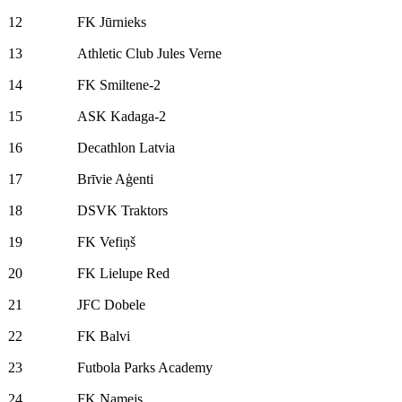
12
FK Jūrnieks
13
Athletic Club Jules Verne
14
FK Smiltene-2
15
ASK Kadaga-2
16
Decathlon Latvia
17
Brīvie Aģenti
18
DSVK Traktors
19
FK Vefiņš
20
FK Lielupe Red
21
JFC Dobele
22
FK Balvi
23
Futbola Parks Academy
24
FK Namejs