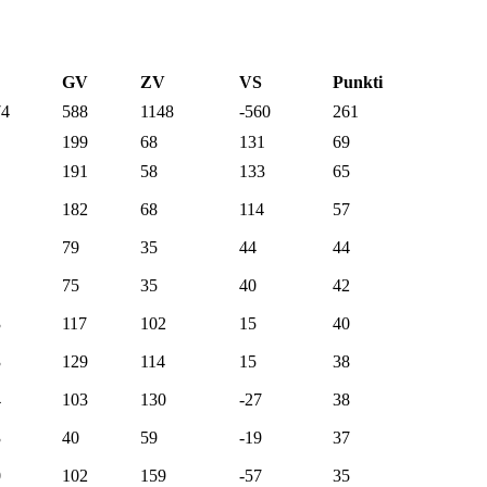
GV
ZV
VS
Punkti
74
588
1148
-560
261
199
68
131
69
191
58
133
65
182
68
114
57
79
35
44
44
75
35
40
42
3
117
102
15
40
3
129
114
15
38
4
103
130
-27
38
3
40
59
-19
37
0
102
159
-57
35