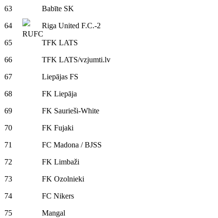
63
Babīte SK
64
Riga United F.C.-2
65
TFK LATS
66
TFK LATS/vzjumti.lv
67
Liepājas FS
68
FK Liepāja
69
FK Saurieši-White
70
FK Fujaki
71
FC Madona / BJSS
72
FK Limbaži
73
FK Ozolnieki
74
FC Nikers
75
Mangal