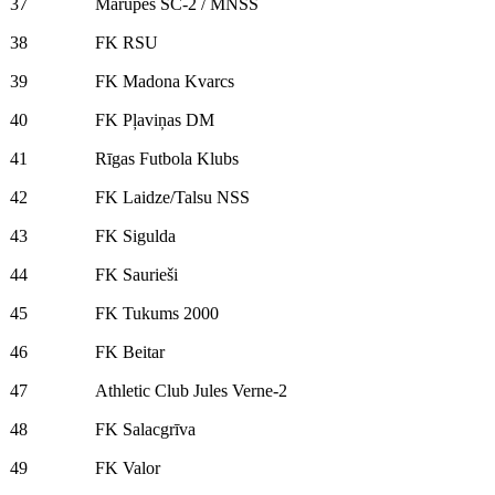
37
Mārupes SC-2 / MNSS
38
FK RSU
39
FK Madona Kvarcs
40
FK Pļaviņas DM
41
Rīgas Futbola Klubs
42
FK Laidze/Talsu NSS
43
FK Sigulda
44
FK Saurieši
45
FK Tukums 2000
46
FK Beitar
47
Athletic Club Jules Verne-2
48
FK Salacgrīva
49
FK Valor