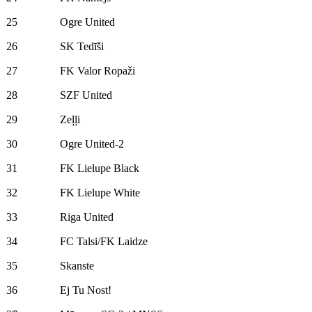
25
Ogre United
26
SK Tedīši
27
FK Valor Ropaži
28
SZF United
29
Zeļļi
30
Ogre United-2
31
FK Lielupe Black
32
FK Lielupe White
33
Riga United
34
FC Talsi/FK Laidze
35
Skanste
36
Ej Tu Nost!