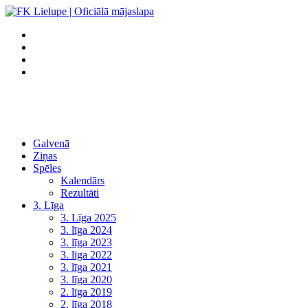
Galvenā
Ziņas
Spēles
Kalendārs
Rezultāti
3. Līga
3. Līga 2025
3. līga 2024
3. līga 2023
3. līga 2022
3. līga 2021
3. līga 2020
2. līga 2019
2. līga 2018