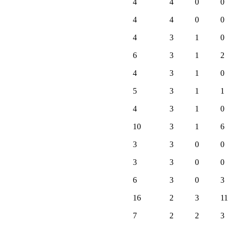
4
4
0
0
4
4
0
0
4
3
1
0
6
3
1
2
4
3
1
0
5
3
1
1
4
3
1
0
10
3
1
6
3
3
0
0
3
3
0
0
6
3
0
3
16
2
3
11
7
2
2
3