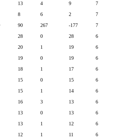
13
4
9
7
8
6
2
7
9
90
267
-177
7
28
0
28
6
20
1
19
6
19
0
19
6
18
1
17
6
15
0
15
6
15
1
14
6
16
3
13
6
13
0
13
6
13
1
12
6
12
1
11
6