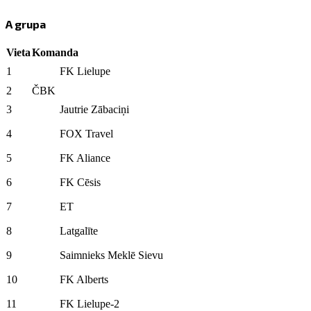
A grupa
Vieta
Komanda
1
FK Lielupe
2
ČBK
3
Jautrie Zābaciņi
4
FOX Travel
5
FK Aliance
6
FK Cēsis
7
ET
8
Latgalīte
9
Saimnieks Meklē Sievu
10
FK Alberts
11
FK Lielupe-2