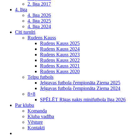
2. līga 2017
4. līga
4. līga 2026
4. līga 2025
4. līga 2024
Citi turnīri
Rudens Kauss
Rudens Kauss 2025
Rudens Kauss 2024
Rudens Kauss 2023
Rudens Kauss 2022
Rudens Kauss 2021
Rudens Kauss 2020
Telpu futbols
Jelgavas futbola čempionāta Ziema 2025
Jelgavas futbola čempionāta Ziema 2024
8×8
SPĒLĒT Rīgas nakts minifutbola līga 2026
Par klubu
Komanda
Kluba vadība
Vēsture
Kontakti