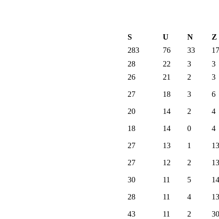
S
U
N
Z
283
76
33
1
28
22
3
3
26
21
2
3
27
18
3
6
20
14
2
4
18
14
0
4
27
13
1
1
27
12
2
1
30
11
5
1
28
11
4
1
43
11
2
3