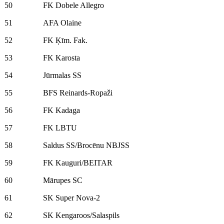
50
FK Dobele Allegro
51
AFA Olaine
52
FK Ķīm. Fak.
53
FK Karosta
54
Jūrmalas SS
55
BFS Reinards-Ropaži
56
FK Kadaga
57
FK LBTU
58
Saldus SS/Brocēnu NBJSS
59
FK Kauguri/BEITAR
60
Mārupes SC
61
SK Super Nova-2
62
SK Kengaroos/Salaspils