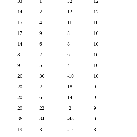
33
1
32
12
14
2
12
12
15
4
11
10
17
9
8
10
14
6
8
10
8
2
6
10
9
5
4
10
26
36
-10
10
20
2
18
9
20
6
14
9
20
22
-2
9
36
84
-48
9
19
31
-12
8