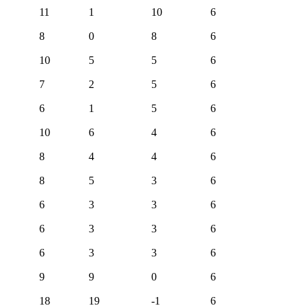
11
1
10
6
8
0
8
6
10
5
5
6
7
2
5
6
6
1
5
6
10
6
4
6
8
4
4
6
8
5
3
6
6
3
3
6
6
3
3
6
6
3
3
6
9
9
0
6
18
19
-1
6