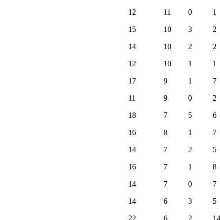
12
11
0
1
15
10
3
2
14
10
2
2
12
10
1
1
17
9
1
7
11
9
0
2
18
7
5
6
16
8
1
7
14
7
2
5
16
7
1
8
14
7
0
7
14
6
3
5
22
6
2
1