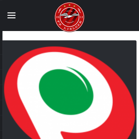
SPĒLES DETAĻAS
OLIMPISKAIS SPORTA CENTRS
LU KAUSS 2019/2020
12. OKTOBRIS, 2020
ATCELTA
(1/4)
EJ TU NOST!
FK LIELUPE
–
PRIEKŠSKATĪJUMS