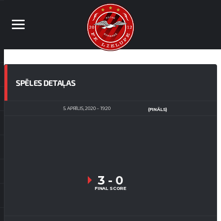
SPĒLES DETAĻAS
5. APRĪLIS, 2020
19:20
(FINĀLS)
3
-
0
FINAL SCORE