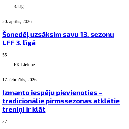
3.Līga
20. aprīlis, 2026
Šonedēļ uzsāksim savu 13. sezonu
LFF 3. līgā
55
FK Lielupe
17. februāris, 2026
Izmanto iespēju pievienoties –
tradicionālie pirmssezonas atklātie
treniņi ir klāt
37