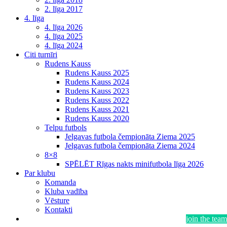
2. līga 2017
4. līga
4. līga 2026
4. līga 2025
4. līga 2024
Citi turnīri
Rudens Kauss
Rudens Kauss 2025
Rudens Kauss 2024
Rudens Kauss 2023
Rudens Kauss 2022
Rudens Kauss 2021
Rudens Kauss 2020
Telpu futbols
Jelgavas futbola čempionāta Ziema 2025
Jelgavas futbola čempionāta Ziema 2024
8×8
SPĒLĒT Rīgas nakts minifutbola līga 2026
Par klubu
Komanda
Kluba vadība
Vēsture
Kontakti
join the team